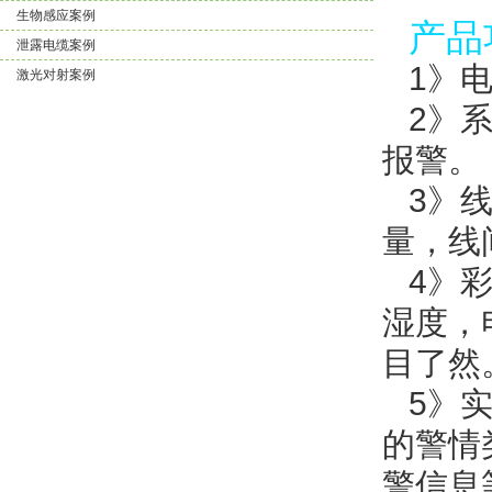
生物感应案例
产
品
泄露电缆案例
1》电
激光对射案例
2》
报警。
3》
量，线
4》
湿度，
目了然
5》
的警情
警信息