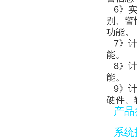
6》
别、警
功能。
7》
能。
8》
能。
9》
硬件、
产
品
系统