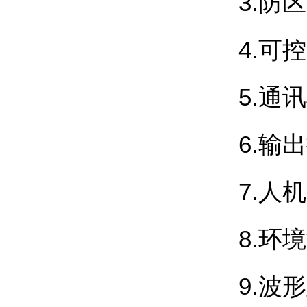
3.防
4.可控
5.通
6.
输出
7.人
8.
环境
9.波