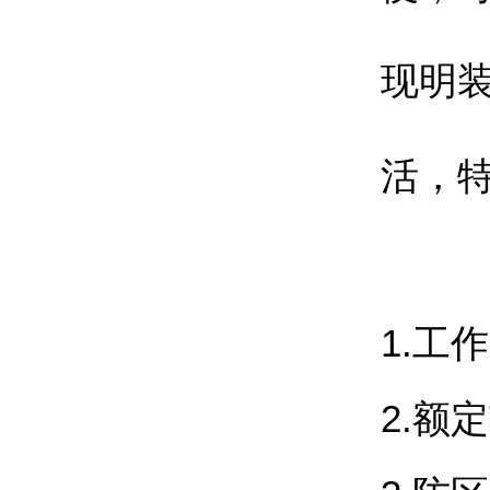
现明
活，
1.工作
2.
额定