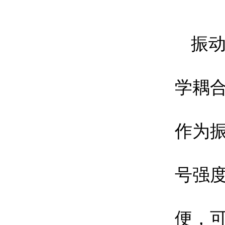
振
学耦
作为
号强
便，